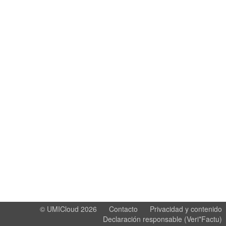
©
UMICloud 2026
Contacto
Privacidad y contenido
Declaración responsable (Veri*Factu)